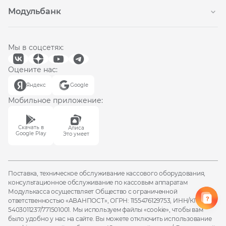
Техподдержка
Модульбанк
Личный кабинет
Касса под ключ
FAQ
Расчетный счёт
Юридические документы
Касса в смартфоне
Блог
Мы в соцсетях:
Все тарифы
Политика конфиденциальности
NewPay
Доставка и оплата
Оцените нас:
Депозиты
Контакты
Яндекс
Google
Маркировка
Для разработчиков
Валютный контроль
Мобильное приложение:
Отзывы
Замена ФН
Модульбухгалтерия
Cкачать в
Алиса
Ремонт касс
Google Play
Это умеет
Селлеры
CafeStore
Поставка, техническое обслуживание кассового оборудования,
консультационное обслуживание по кассовым аппаратам
Модулькасса осуществляет Общество с ограниченной
ответственностью «АВАНПОСТ», ОГРН: 1155476129753, ИНН/КПП:
5403011237/771501001. Мы используем файлы
«cookie»
, чтобы вам
было удобно у нас на сайте. Вы можете отключить использование