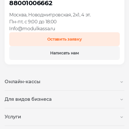
88001006662
Москва, Новодмитровская, 2к1, 4 эт.
Пн-пт, с 9:00 до 18:00
Info@modulkassa.ru
Оставить заявку
Написать нам
Онлайн-кассы
Онлайн-касса MSPOS‑SE‑Ф
НОВАЯ
Для видов бизнеса
Онлайн-касса MSPOS‑D‑Ф
Для интернет-магазина
Услуги
Онлайн-касса MSPOS‑New‑Ф
Для сфер услуг
Тарифы на подключение