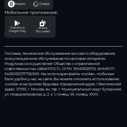
Контакты
Яндекс
Google
Маркировка
Для разработчиков
Валютный контроль
Мобильное приложение:
Отзывы
Замена ФН
Модульбухгалтерия
Cкачать в
Алиса
Ремонт касс
Google Play
Это умеет
Селлеры
CafeStore
Поставка, техническое обслуживание кассового оборудования,
консультационное обслуживание по кассовым аппаратам
Модулькасса осуществляет Общество с ограниченной
ответственностью «АВАНПОСТ», ОГРН: 1155476129753, ИНН/КПП:
5403011237/771501001. Мы используем файлы
«cookie»
, чтобы вам
было удобно у нас на сайте. Вы можете отключить использование
«cookie» в настройках браузера. Юридический адрес / Фактический
адрес: 127015, г. Москва, вн. тер. г. Муниципальный округ Бутырский,
ул. Новодмитровская, д. 2, к. 1, помещ. 1/4, помещ. XXXV.
Этот веб-сайт использует файлы cookie,
Хорошо
чтобы обеспечить вам наилучший сервис