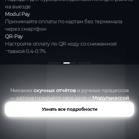
на выезде
Modul Pay
Принимайте оплаты по картам без терминала
через смартфон
QR‑Pay
Настройте оплату по QR‑коду со сниженной
ставкой 0,4-0,7%
Оставить заявку
Никаких
скучных отчётов
и ручных процессов
— автоматизируйте свое дело с
Модулькассой
Узнать все подробности