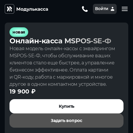
Войти
новая
Онлайн‑касса MSPOS‑SE‑Ф
Новая модель онлайн‑кассы с эквайрингом
MSPOS‑SE‑Ф, чтобы обслуживание ваших
клиентов стало еще быстрее, а управление
бизнесом эффективнее. Оплата картами
и QR‑коду, работа с маркировкой и многое
другое в одном компактном устройстве.
19 900 ₽
Купить
Задать вопрос