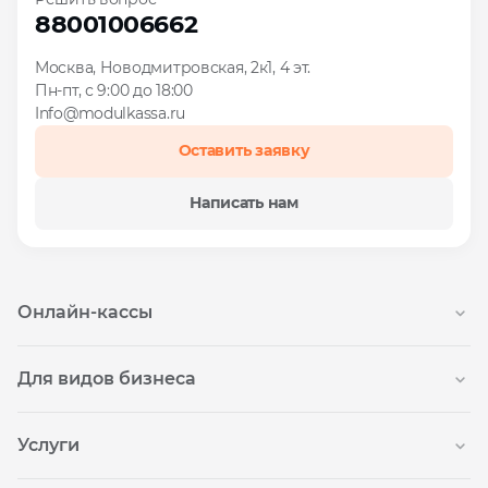
88001006662
Москва, Новодмитровская, 2к1, 4 эт.
Пн-пт, с 9:00 до 18:00
Info@modulkassa.ru
Оставить заявку
Написать нам
Онлайн-кассы
Онлайн-касса MSPOS‑SE‑Ф
НОВАЯ
Для видов бизнеса
Онлайн-касса MSPOS‑D‑Ф
Для интернет-магазина
Услуги
Онлайн-касса MSPOS‑New‑Ф
Для сфер услуг