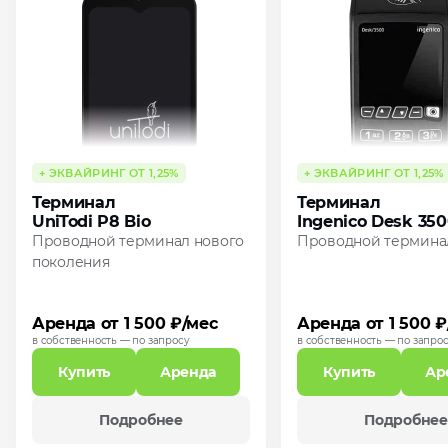
+ ЭКВАЙРИНГ ОТ 1,25%
+ ЭКВАЙРИНГ ОТ 1,25%
Терминал
Терминал
UniTodi P8 Bio
Ingenico Desk 35
Проводной терминал нового
Проводной термина
поколения
Аренда от 1 500 ₽/мес
Аренда от 1 500 ₽
в собственность — по запросу
в собственность — по запро
Купить
Аренда
Купить
Ар
Подробнее
Подробнее