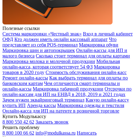
Полезные ссылки
Система маркировки «Честный знак»
Вход в личный кабинет
ОФД
Кто должен иметь онлайн кассовый аппарат
Что
представляет из себя POS-терминал
Маркировка обуви
Маркировка шин и автопокрышек
Онлайн-кассы для ИП и
малого бизнеса
Сколько стоит терминал для оплаты картами
Маркировка молока и молочной продукции
Мобильная
онлайн-касса, которая соответствует 54 ФЗ
Маркировка
товаров в 2020 году
Стоимость обслуживания онлайн-касс
Ремонт онлайн-кассы
Как выбрать терминал для оплаты по
банковским картам
Чем отличаются смарт-терминалы и
онлайн-кассы
Маркировка табачной продукции
Отсрочки по
онлайн-кассам для ИП на ЕНВД в 2018, 2019 и 2021 годах
Зачем нужен эквайринговый терминал
Какую онлайн-кассу
купить ИП
Аренда кассы
Маркировка одежды и текстиля
Онлайн-касса для ИП на патенте в розничной торговле
Купить Модулькассу
8 800 550 42 62
Заказать звонок
Решить проблему
8 800 100 66 62
info@modulkassa.ru
Написать