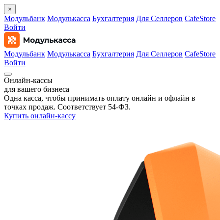
×
Модульбанк
Модулькасса
Бухгалтерия
Для Селлеров
CafeStore
Войти
Модульбанк
Модулькасса
Бухгалтерия
Для Селлеров
CafeStore
Войти
Онлайн‑кассы
для вашего бизнеса
Одна касса, чтобы принимать оплату онлайн и офлайн в
точках продаж. Соответствует 54‑ФЗ.
Купить онлайн-кассу