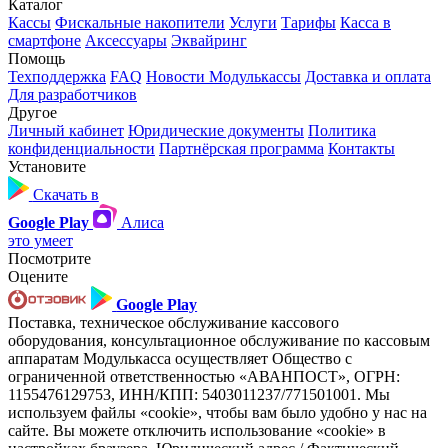
Каталог
Кассы
Фискальные накопители
Услуги
Тарифы
Касса в
смартфоне
Аксессуары
Эквайринг
Помощь
Техподдержка
FAQ
Новости Модулькассы
Доставка и оплата
Для разработчиков
Другое
Личный кабинет
Юридические документы
Политика
конфиденциальности
Партнёрская программа
Контакты
Установите
Скачать в
Google Play
Алиса
это умеет
Посмотрите
Оцените
Google Play
Поставка, техническое обслуживание кассового
оборудования, консультационное обслуживание по кассовым
аппаратам Модулькасса осуществляет Общество с
ограниченной ответственностью «АВАНПОСТ», ОГРН:
1155476129753, ИНН/КПП: 5403011237/771501001. Мы
используем файлы «cookie», чтобы вам было удобно у нас на
сайте. Вы можете отключить использование «cookie» в