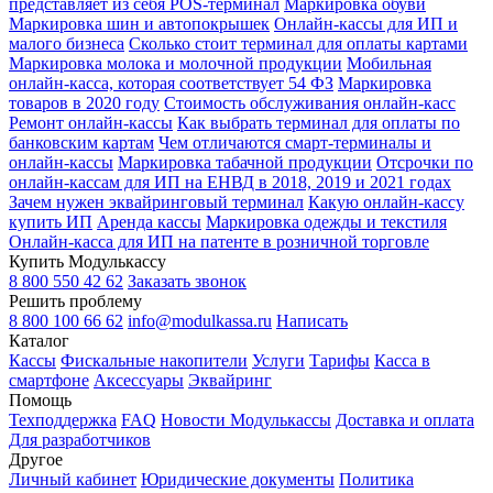
представляет из себя POS-терминал
Маркировка обуви
Маркировка шин и автопокрышек
Онлайн-кассы для ИП и
малого бизнеса
Сколько стоит терминал для оплаты картами
Маркировка молока и молочной продукции
Мобильная
онлайн-касса, которая соответствует 54 ФЗ
Маркировка
товаров в 2020 году
Стоимость обслуживания онлайн-касс
Ремонт онлайн-кассы
Как выбрать терминал для оплаты по
банковским картам
Чем отличаются смарт-терминалы и
онлайн-кассы
Маркировка табачной продукции
Отсрочки по
онлайн-кассам для ИП на ЕНВД в 2018, 2019 и 2021 годах
Зачем нужен эквайринговый терминал
Какую онлайн-кассу
купить ИП
Аренда кассы
Маркировка одежды и текстиля
Онлайн-касса для ИП на патенте в розничной торговле
Купить Модулькассу
8 800 550 42 62
Заказать звонок
Решить проблему
8 800 100 66 62
info@modulkassa.ru
Написать
Каталог
Кассы
Фискальные накопители
Услуги
Тарифы
Касса в
смартфоне
Аксессуары
Эквайринг
Помощь
Техподдержка
FAQ
Новости Модулькассы
Доставка и оплата
Для разработчиков
Другое
Личный кабинет
Юридические документы
Политика