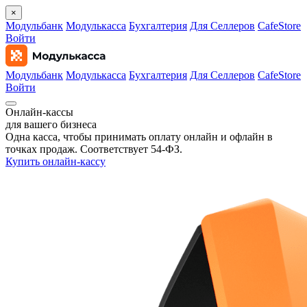
×
Модульбанк
Модулькасса
Бухгалтерия
Для Селлеров
CafeStore
Войти
Модульбанк
Модулькасса
Бухгалтерия
Для Селлеров
CafeStore
Войти
Онлайн‑кассы
для вашего бизнеса
Одна касса, чтобы принимать оплату онлайн и офлайн в
точках продаж. Соответствует 54‑ФЗ.
Купить онлайн-кассу