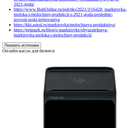
2021-goda/
https://www.BuhOnline.ru/pub/tks/2021/3/16428_markirovka-
moloka-i-molochnoj-produkcii-s-2021-goda-poslednie-
novosti-sroki-trebovaniya
https://kkt.astral.ru/markirovka/molochnaya-produktsiya/
https://getmark.ru/blog/o-markirovke/obyazatelnaya-
markirovka-moloka-i-molochnoj-produkcii/
Показать источники
Онлайн-кассы для бизнеса