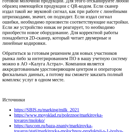
готовой молочной продукции. Для этого отсканируйте любой
образец имеющейся продукции с QR-кодом. Если сканер
издал такой же звуковой сигнал, как при работе с линейными
штрихкодами, значит, он подходит. Если издал сигнал
ошибки, необходимо произвести соответствующие настройки.
Если же устройство никак не реагирует, то необходимо
приобрести новое оборудование. Для корректной работы
понадобится 2D-сканер, который читает двумерные и
линейные кодировки.
Обратиться за готовым решением для новых участников
рынка либо за интегрированием ПО в вашу учетную систему
можно в АО «Калуга Астрал». Компания является
аккредитованным удостоверяющим центром и оператором
фискальных данных, а потому вы сможете заказать полный
комплекс услуг в одном месте.
Источники
https://SBIS.ru/marking/milk_2021
https://www.moysklad.ru/poleznoe/markirovka-
tovarov/moloko/
https://taxcom.ru/baza-znaniy/markirovka-
tovarov/stati/markirovka-molochnoy-produktsii-s-1-iyulya-