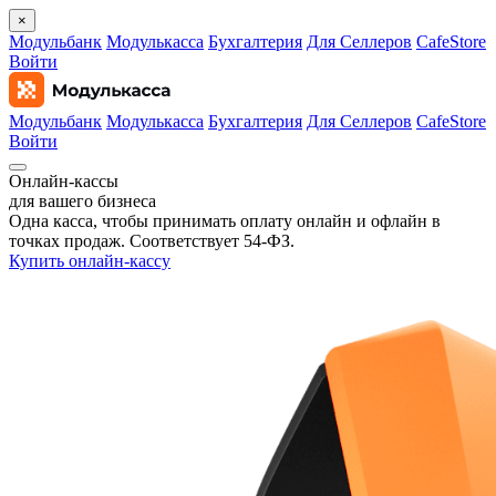
×
Модульбанк
Модулькасса
Бухгалтерия
Для Селлеров
CafeStore
Войти
Модульбанк
Модулькасса
Бухгалтерия
Для Селлеров
CafeStore
Войти
Онлайн‑кассы
для вашего бизнеса
Одна касса, чтобы принимать оплату онлайн и офлайн в
точках продаж. Соответствует 54‑ФЗ.
Купить онлайн-кассу