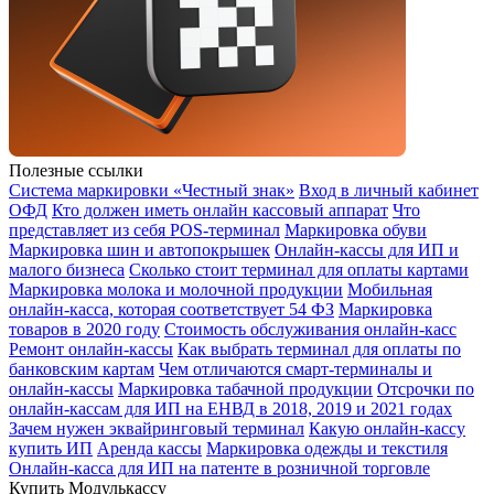
Полезные ссылки
Система маркировки «Честный знак»
Вход в личный кабинет
ОФД
Кто должен иметь онлайн кассовый аппарат
Что
представляет из себя POS-терминал
Маркировка обуви
Маркировка шин и автопокрышек
Онлайн-кассы для ИП и
малого бизнеса
Сколько стоит терминал для оплаты картами
Маркировка молока и молочной продукции
Мобильная
онлайн-касса, которая соответствует 54 ФЗ
Маркировка
товаров в 2020 году
Стоимость обслуживания онлайн-касс
Ремонт онлайн-кассы
Как выбрать терминал для оплаты по
банковским картам
Чем отличаются смарт-терминалы и
онлайн-кассы
Маркировка табачной продукции
Отсрочки по
онлайн-кассам для ИП на ЕНВД в 2018, 2019 и 2021 годах
Зачем нужен эквайринговый терминал
Какую онлайн-кассу
купить ИП
Аренда кассы
Маркировка одежды и текстиля
Онлайн-касса для ИП на патенте в розничной торговле
Купить Модулькассу