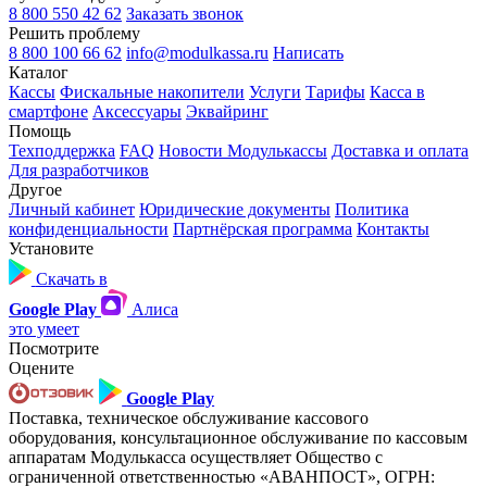
8 800 550 42 62
Заказать звонок
Решить проблему
8 800 100 66 62
info@modulkassa.ru
Написать
Каталог
Кассы
Фискальные накопители
Услуги
Тарифы
Касса в
смартфоне
Аксессуары
Эквайринг
Помощь
Техподдержка
FAQ
Новости Модулькассы
Доставка и оплата
Для разработчиков
Другое
Личный кабинет
Юридические документы
Политика
конфиденциальности
Партнёрская программа
Контакты
Установите
Скачать в
Google Play
Алиса
это умеет
Посмотрите
Оцените
Google Play
Поставка, техническое обслуживание кассового
оборудования, консультационное обслуживание по кассовым
аппаратам Модулькасса осуществляет Общество с
ограниченной ответственностью «АВАНПОСТ», ОГРН: