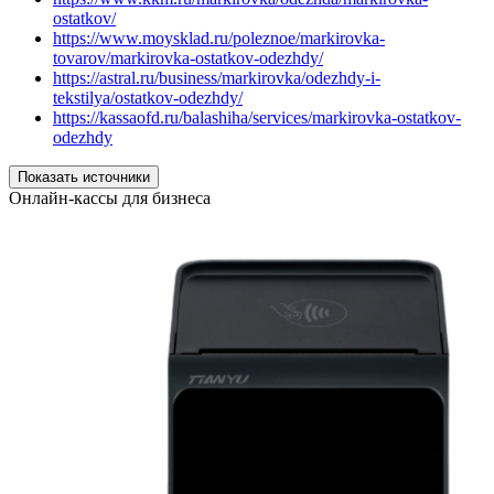
ostatkov/
https://www.moysklad.ru/poleznoe/markirovka-
tovarov/markirovka-ostatkov-odezhdy/
https://astral.ru/business/markirovka/odezhdy-i-
tekstilya/ostatkov-odezhdy/
https://kassaofd.ru/balashiha/services/markirovka-ostatkov-
odezhdy
Показать источники
Онлайн-кассы для бизнеса