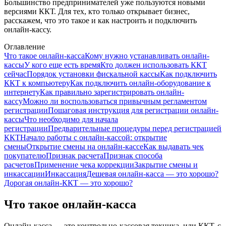
Большинство предпринимателей уже пользуются новыми
версиями ККТ. Для тех, кто только открывает бизнес,
расскажем, что это такое и как настроить и подключить
онлайн-кассу.
Оглавление
Что такое онлайн-касса
Кому нужно устанавливать онлайн-
кассы
У кого еще есть время
Кто должен использовать ККТ
сейчас
Порядок установки фискальной кассы
Как подключить
ККТ к компьютеру
Как подключить онлайн-оборудование к
интернету
Как правильно зарегистрировать онлайн-
кассу
Можно ли воспользоваться привычным регламентом
регистрации
Пошаговая инструкция для регистрации онлайн-
кассы
Что необходимо для начала
регистрации
Предварительные процедуры перед регистрацией
ККТ
Начало работы с онлайн-кассой: открытие
смены
Открытие смены на онлайн-кассе
Как выдавать чек
покупателю
Признак расчета
Признак способа
расчетов
Применение чека коррекции
Закрытие смены и
инкассации
Инкассация
Дешевая онлайн-касса — это хорошо?
Дорогая онлайн-ККТ — это хорошо?
Что такое онлайн-касса
Онлайн-касса — это контрольно-кассовая техника, или ККТ, с