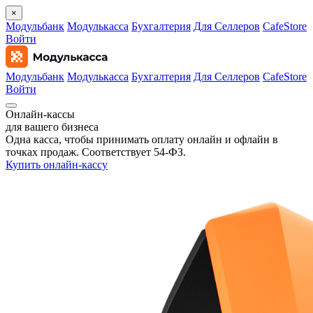
×
Модульбанк
Модулькасса
Бухгалтерия
Для Селлеров
CafeStore
Войти
Модульбанк
Модулькасса
Бухгалтерия
Для Селлеров
CafeStore
Войти
Онлайн‑кассы
для вашего бизнеса
Одна касса, чтобы принимать оплату онлайн и офлайн в
точках продаж. Соответствует 54‑ФЗ.
Купить онлайн-кассу