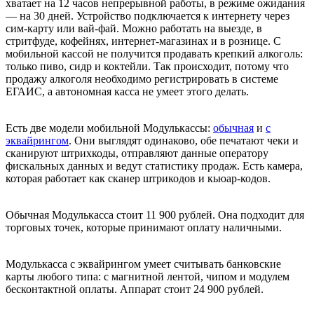
хватает на 12 часов непрерывной работы, в режиме ожидания
— на 30 дней. Устройство подключается к интернету через
сим-карту или вай-фай. Можно работать на выезде, в
стритфуде, кофейнях, интернет-магазинах и в рознице. С
мобильной кассой не получится продавать крепкий алкоголь:
только пиво, сидр и коктейли. Так происходит, потому что
продажу алкоголя необходимо регистрировать в системе
ЕГАИС, а автономная касса не умеет этого делать.
Есть две модели мобильной Модулькассы:
обычная
и
с
эквайрингом
. Они выглядят одинаково, обе печатают чеки и
сканируют штрихкоды, отправляют данные оператору
фискальных данных и ведут статистику продаж. Есть камера,
которая работает как сканер штрикодов и кьюар-кодов.
Обычная Модулькасса стоит 11 900 рублей. Она подходит для
торговых точек, которые принимают оплату наличными.
Модулькасса с эквайрингом умеет считывать банковские
карты любого типа: с магнитной лентой, чипом и модулем
бесконтактной оплаты. Аппарат стоит 24 900 рублей.