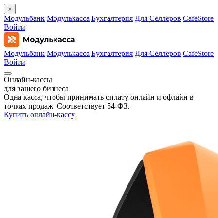
×
Модульбанк
Модулькасса
Бухгалтерия
Для Селлеров
CafeStore
Войти
Модульбанк
Модулькасса
Бухгалтерия
Для Селлеров
CafeStore
Войти
Онлайн‑кассы
для вашего бизнеса
Одна касса, чтобы принимать оплату онлайн и офлайн в
точках продаж. Соответствует 54‑ФЗ.
Купить онлайн-кассу