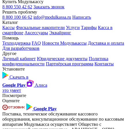
Купить Модулькассу
8 800 550 42 62
Заказать звонок
Решить проблему
8 800 100 66 62
info@modulkassa.ru
Написать
Каталог
Кассы
Фискальные накопители
Услуги
Тарифы
Касса в
смартфоне
Аксессуары
Эквайринг
Помощь
Техподдержка
FAQ
Новости Модулькассы
Доставка и оплата
Для разработчиков
Другое
Личный кабинет
Юридические документы
Политика
конфиденциальности
Партнёрская программа
Контакты
Установите
Скачать в
Google Play
Алиса
это умеет
Посмотрите
Оцените
Google Play
Поставка, техническое обслуживание кассового
оборудования, консультационное обслуживание по кассовым
аппаратам Модулькасса осуществляет Общество с