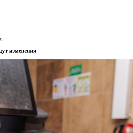
я
дут изменения