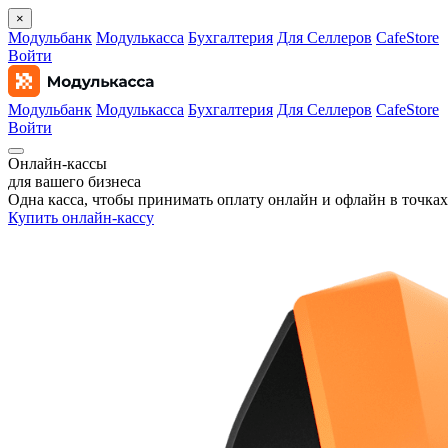
×
Модульбанк
Модулькасса
Бухгалтерия
Для Селлеров
CafeStore
Войти
Модульбанк
Модулькасса
Бухгалтерия
Для Селлеров
CafeStore
Войти
Онлайн‑кассы
для вашего бизнеса
Одна касса, чтобы принимать оплату онлайн и офлайн в точках
Купить онлайн-кассу