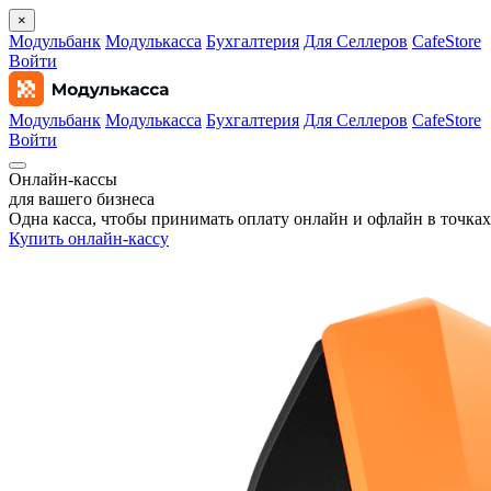
×
Модульбанк
Модулькасса
Бухгалтерия
Для Селлеров
CafeStore
Войти
Модульбанк
Модулькасса
Бухгалтерия
Для Селлеров
CafeStore
Войти
Онлайн‑кассы
для вашего бизнеса
Одна касса, чтобы принимать оплату онлайн и офлайн в точках
Купить онлайн-кассу