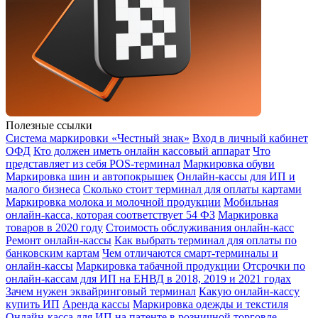
Полезные ссылки
Система маркировки «Честный знак»
Вход в личный кабинет
ОФД
Кто должен иметь онлайн кассовый аппарат
Что
представляет из себя POS-терминал
Маркировка обуви
Маркировка шин и автопокрышек
Онлайн-кассы для ИП и
малого бизнеса
Сколько стоит терминал для оплаты картами
Маркировка молока и молочной продукции
Мобильная
онлайн-касса, которая соответствует 54 ФЗ
Маркировка
товаров в 2020 году
Стоимость обслуживания онлайн-касс
Ремонт онлайн-кассы
Как выбрать терминал для оплаты по
банковским картам
Чем отличаются смарт-терминалы и
онлайн-кассы
Маркировка табачной продукции
Отсрочки по
онлайн-кассам для ИП на ЕНВД в 2018, 2019 и 2021 годах
Зачем нужен эквайринговый терминал
Какую онлайн-кассу
купить ИП
Аренда кассы
Маркировка одежды и текстиля
Онлайн-касса для ИП на патенте в розничной торговле