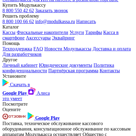
Купить Модулькассу
8 800 550 42 62
Заказать звонок
Решить проблему
8 800 100 66 62
info@modulkassa.ru
Написать
Каталог
Кассы
Фискальные накопители
Услуги
Тарифы
Касса в
смартфоне
Аксессуары
Эквайринг
Помощь
Техподдержка
FAQ
Новости Модулькассы
Доставка и оплата
Для разработчиков
Другое
Личный кабинет
Юридические документы
Политика
конфиденциальности
Партнёрская программа
Контакты
Установите
Скачать в
Google Play
Алиса
это умеет
Посмотрите
Оцените
Google Play
Поставка, техническое обслуживание кассового
оборудования, консультационное обслуживание по кассовым
аппаратам Модулькасса осуществляет Общество с