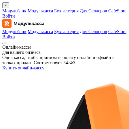
×
Модульбанк
Модулькасса
Бухгалтерия
Для Селлеров
CafeStore
Войти
Модульбанк
Модулькасса
Бухгалтерия
Для Селлеров
CafeStore
Войти
Онлайн‑кассы
для вашего бизнеса
Одна касса, чтобы принимать оплату онлайн и офлайн в
точках продаж. Соответствует 54‑ФЗ.
Купить онлайн-кассу