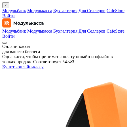
×
Модульбанк
Модулькасса
Бухгалтерия
Для Селлеров
CafeStore
Войти
Модульбанк
Модулькасса
Бухгалтерия
Для Селлеров
CafeStore
Войти
Онлайн‑кассы
для вашего бизнеса
Одна касса, чтобы принимать оплату онлайн и офлайн в
точках продаж. Соответствует 54‑ФЗ.
Купить онлайн-кассу