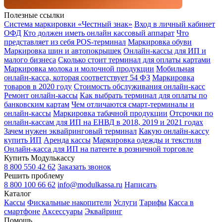
Полезные ссылки
Система маркировки «Честный знак»
Вход в личный кабинет
ОФД
Кто должен иметь онлайн кассовый аппарат
Что
представляет из себя POS-терминал
Маркировка обуви
Маркировка шин и автопокрышек
Онлайн-кассы для ИП и
малого бизнеса
Сколько стоит терминал для оплаты картами
Маркировка молока и молочной продукции
Мобильная
онлайн-касса, которая соответствует 54 ФЗ
Маркировка
товаров в 2020 году
Стоимость обслуживания онлайн-касс
Ремонт онлайн-кассы
Как выбрать терминал для оплаты по
банковским картам
Чем отличаются смарт-терминалы и
онлайн-кассы
Маркировка табачной продукции
Отсрочки по
онлайн-кассам для ИП на ЕНВД в 2018, 2019 и 2021 годах
Зачем нужен эквайринговый терминал
Какую онлайн-кассу
купить ИП
Аренда кассы
Маркировка одежды и текстиля
Онлайн-касса для ИП на патенте в розничной торговле
Купить Модулькассу
8 800 550 42 62
Заказать звонок
Решить проблему
8 800 100 66 62
info@modulkassa.ru
Написать
Каталог
Кассы
Фискальные накопители
Услуги
Тарифы
Касса в
смартфоне
Аксессуары
Эквайринг
Помощь