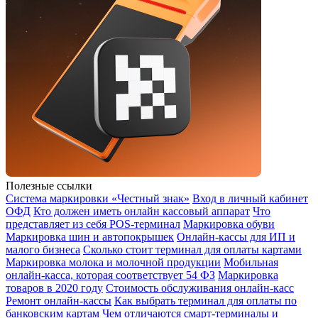
Полезные ссылки
Система маркировки «Честный знак»
Вход в личный кабинет
ОФД
Кто должен иметь онлайн кассовый аппарат
Что
представляет из себя POS-терминал
Маркировка обуви
Маркировка шин и автопокрышек
Онлайн-кассы для ИП и
малого бизнеса
Сколько стоит терминал для оплаты картами
Маркировка молока и молочной продукции
Мобильная
онлайн-касса, которая соответствует 54 ФЗ
Маркировка
товаров в 2020 году
Стоимость обслуживания онлайн-касс
Ремонт онлайн-кассы
Как выбрать терминал для оплаты по
банковским картам
Чем отличаются смарт-терминалы и