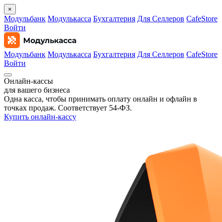
×
Модульбанк
Модулькасса
Бухгалтерия
Для Селлеров
CafeStore
Войти
Модульбанк
Модулькасса
Бухгалтерия
Для Селлеров
CafeStore
Войти
Онлайн‑кассы
для вашего бизнеса
Одна касса, чтобы принимать оплату онлайн и офлайн в
точках продаж. Соответствует 54‑ФЗ.
Купить онлайн-кассу