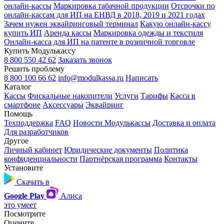
онлайн-кассы
Маркировка табачной продукции
Отсрочки по
онлайн-кассам для ИП на ЕНВД в 2018, 2019 и 2021 годах
Зачем нужен эквайринговый терминал
Какую онлайн-кассу
купить ИП
Аренда кассы
Маркировка одежды и текстиля
Онлайн-касса для ИП на патенте в розничной торговле
Купить Модулькассу
8 800 550 42 62
Заказать звонок
Решить проблему
8 800 100 66 62
info@modulkassa.ru
Написать
Каталог
Кассы
Фискальные накопители
Услуги
Тарифы
Касса в
смартфоне
Аксессуары
Эквайринг
Помощь
Техподдержка
FAQ
Новости Модулькассы
Доставка и оплата
Для разработчиков
Другое
Личный кабинет
Юридические документы
Политика
конфиденциальности
Партнёрская программа
Контакты
Установите
Скачать в
Google Play
Алиса
это умеет
Посмотрите
Оцените