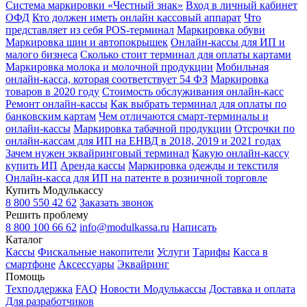
Система маркировки «Честный знак»
Вход в личный кабинет
ОФД
Кто должен иметь онлайн кассовый аппарат
Что
представляет из себя POS-терминал
Маркировка обуви
Маркировка шин и автопокрышек
Онлайн-кассы для ИП и
малого бизнеса
Сколько стоит терминал для оплаты картами
Маркировка молока и молочной продукции
Мобильная
онлайн-касса, которая соответствует 54 ФЗ
Маркировка
товаров в 2020 году
Стоимость обслуживания онлайн-касс
Ремонт онлайн-кассы
Как выбрать терминал для оплаты по
банковским картам
Чем отличаются смарт-терминалы и
онлайн-кассы
Маркировка табачной продукции
Отсрочки по
онлайн-кассам для ИП на ЕНВД в 2018, 2019 и 2021 годах
Зачем нужен эквайринговый терминал
Какую онлайн-кассу
купить ИП
Аренда кассы
Маркировка одежды и текстиля
Онлайн-касса для ИП на патенте в розничной торговле
Купить Модулькассу
8 800 550 42 62
Заказать звонок
Решить проблему
8 800 100 66 62
info@modulkassa.ru
Написать
Каталог
Кассы
Фискальные накопители
Услуги
Тарифы
Касса в
смартфоне
Аксессуары
Эквайринг
Помощь
Техподдержка
FAQ
Новости Модулькассы
Доставка и оплата
Для разработчиков