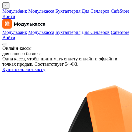
×
Модульбанк
Модулькасса
Бухгалтерия
Для Селлеров
CafeStore
Войти
Модульбанк
Модулькасса
Бухгалтерия
Для Селлеров
CafeStore
Войти
Онлайн‑кассы
для вашего бизнеса
Одна касса, чтобы принимать оплату онлайн и офлайн в
точках продаж. Соответствует 54‑ФЗ.
Купить онлайн-кассу