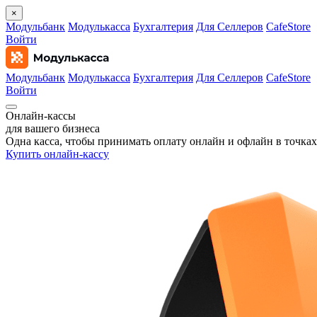
×
Модульбанк
Модулькасса
Бухгалтерия
Для Селлеров
CafeStore
Войти
Модульбанк
Модулькасса
Бухгалтерия
Для Селлеров
CafeStore
Войти
Онлайн‑кассы
для вашего бизнеса
Одна касса, чтобы принимать оплату онлайн и офлайн в точках
Купить онлайн-кассу