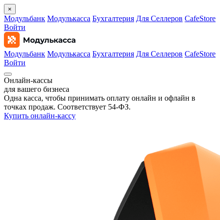
×
Модульбанк
Модулькасса
Бухгалтерия
Для Селлеров
CafeStore
Войти
Модульбанк
Модулькасса
Бухгалтерия
Для Селлеров
CafeStore
Войти
Онлайн‑кассы
для вашего бизнеса
Одна касса, чтобы принимать оплату онлайн и офлайн в
точках продаж. Соответствует 54‑ФЗ.
Купить онлайн-кассу