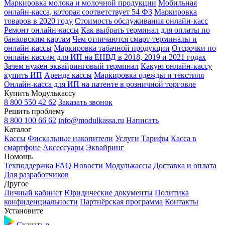
Маркировка молока и молочной продукции
Мобильная
онлайн-касса, которая соответствует 54 ФЗ
Маркировка
товаров в 2020 году
Стоимость обслуживания онлайн-касс
Ремонт онлайн-кассы
Как выбрать терминал для оплаты по
банковским картам
Чем отличаются смарт-терминалы и
онлайн-кассы
Маркировка табачной продукции
Отсрочки по
онлайн-кассам для ИП на ЕНВД в 2018, 2019 и 2021 годах
Зачем нужен эквайринговый терминал
Какую онлайн-кассу
купить ИП
Аренда кассы
Маркировка одежды и текстиля
Онлайн-касса для ИП на патенте в розничной торговле
Купить Модулькассу
8 800 550 42 62
Заказать звонок
Решить проблему
8 800 100 66 62
info@modulkassa.ru
Написать
Каталог
Кассы
Фискальные накопители
Услуги
Тарифы
Касса в
смартфоне
Аксессуары
Эквайринг
Помощь
Техподдержка
FAQ
Новости Модулькассы
Доставка и оплата
Для разработчиков
Другое
Личный кабинет
Юридические документы
Политика
конфиденциальности
Партнёрская программа
Контакты
Установите
Скачать в