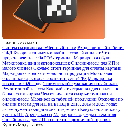
Полезные ссылки
Система маркировки «Честный знак»
Вход в личный кабинет
ОФД
Кто должен иметь онлайн кассовый аппарат
Что
представляет из себя POS-терминал
Маркировка обуви
Маркировка шин и автопокрышек
Онлайн-кассы для ИП и
малого бизнеса
Сколько стоит терминал для оплаты картами
Маркировка молока и молочной продукции
Мобильная
онлайн-касса, которая соответствует 54 ФЗ
Маркировка
товаров в 2020 году
Стоимость обслуживания онлайн-касс
Ремонт онлайн-кассы
Как выбрать терминал для оплаты по
банковским картам
Чем отличаются смарт-терминалы и
онлайн-кассы
Маркировка табачной продукции
Отсрочки по
онлайн-кассам для ИП на ЕНВД в 2018, 2019 и 2021 годах
Зачем нужен эквайринговый терминал
Какую онлайн-кассу
купить ИП
Аренда кассы
Маркировка одежды и текстиля
Онлайн-касса для ИП на патенте в розничной торговле
Купить Модулькассу