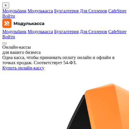
×
Модульбанк
Модулькасса
Бухгалтерия
Для Селлеров
CafeStore
Войти
Модульбанк
Модулькасса
Бухгалтерия
Для Селлеров
CafeStore
Войти
Онлайн‑кассы
для вашего бизнеса
Одна касса, чтобы принимать оплату онлайн и офлайн в
точках продаж. Соответствует 54‑ФЗ.
Купить онлайн-кассу