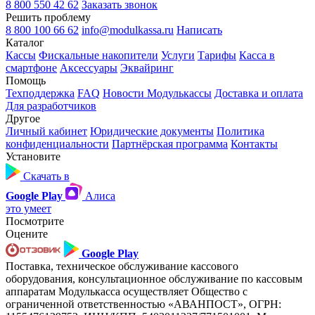
8 800 550 42 62
Заказать звонок
Решить проблему
8 800 100 66 62
info@modulkassa.ru
Написать
Каталог
Кассы
Фискальные накопители
Услуги
Тарифы
Касса в
смартфоне
Аксессуары
Эквайринг
Помощь
Техподдержка
FAQ
Новости Модулькассы
Доставка и оплата
Для разработчиков
Другое
Личный кабинет
Юридические документы
Политика
конфиденциальности
Партнёрская программа
Контакты
Установите
Скачать в
Google Play
Алиса
это умеет
Посмотрите
Оцените
Google Play
Поставка, техническое обслуживание кассового
оборудования, консультационное обслуживание по кассовым
аппаратам Модулькасса осуществляет Общество с
ограниченной ответственностью «АВАНПОСТ», ОГРН: